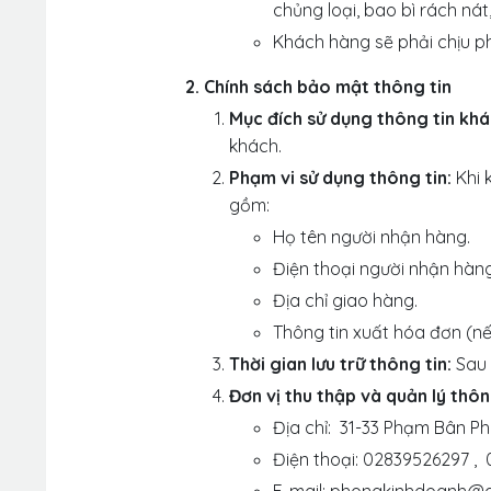
chủng loại, bao bì rách ná
Khách hàng sẽ phải chịu ph
2. Chính sách bảo mật thông tin
Mục đích sử dụng thông tin kh
khách.
Phạm vi sử dụng thông tin:
Khi 
gồm:
Họ tên người nhận hàng.
Điện thoại người nhận hàng
Địa chỉ giao hàng.
Thông tin xuất hóa đơn (nế
Thời gian lưu trữ thông tin:
Sau 
Đơn vị thu thập và quản lý thôn
Địa chỉ: 31-33 Phạm Bân P
Điện thoại: 02839526297 ,
E-mail: phongkinhdoanh@a