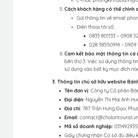
Cách khách hàng có thể chỉnh s
Gửi thông tin về email: p
Điện thoại tới số:
0833 801133 – 0908 3
028 38550914 – 0909
Cam kết bảo mật thông tin cá 
bên thứ 3. Việc sử dụng thông t
sử dụng vào bất kỳ mục đích nà
3. Thông tin chủ sở hữu website Bán
Tên đơn vị:
Công ty Cổ phần Bán
Đại diện:
Nguyễn Thị Mai Anh H
Địa chỉ:
787 Trần Hưng Đạo, Phườ
Email:
contact@cholontourist.v
Mã số doanh nghiệp:
031492935
Giấy chứng nhận Cơ sở đủ điều