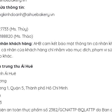
ửa thông tin:
hongkinhdoanh@aihuebakery.vn
27733
(Ms. Thúy)
 188820
(Ms. Thảo)
nhân khách hàng:
AHB cam kết bảo mật thông tin cá nhân kh
in cá nhân của khách hàng chỉ nhằm vào mục đích, phạm vi s
o khác.
h trung thu Ái Huê
h Ái Huê
ương
ng 1, Quận 5, Thành phố Hồ Chí Minh.
n
3
 kiện an toàn thực phẩm số 2382/GCNATTP-BQLATTP do Ban 