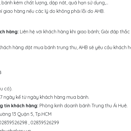
t, bánh kém chất lượng, dập nát, quá hạn sử dụng,…
í giao hàng nếu các lý do không phải lỗi do AHB.
ách hàng:
Liên hệ với khách hàng khi giao bánh; Giải đáp thắc
khách hàng đặt mua bánh trung thu, AHB sẽ yêu cầu khách h
.
u có).
7 ngày kể từ ngày khách hàng mua bánh.
g tin khách hàng:
Phòng kinh doanh bánh Trung thu Ái Huê.
hường 13 Quận 5, Tp.HCM
 02839526298 , 02839526299
ihuebakery.vn