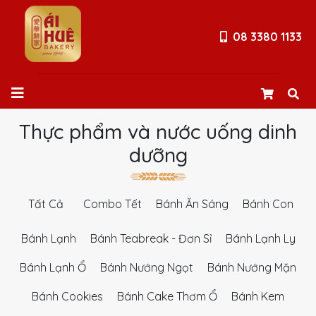
08 3380 1133
Thực phẩm và nước uống dinh
dưỡng
Tất Cả
Combo Tết
Bánh Ăn Sáng
Bánh Con
Bánh Lạnh
Bánh Teabreak - Đơn Sỉ
Bánh Lạnh Ly
Bánh Lạnh Ổ
Bánh Nướng Ngọt
Bánh Nướng Mặn
Bánh Cookies
Bánh Cake Thơm Ổ
Bánh Kem