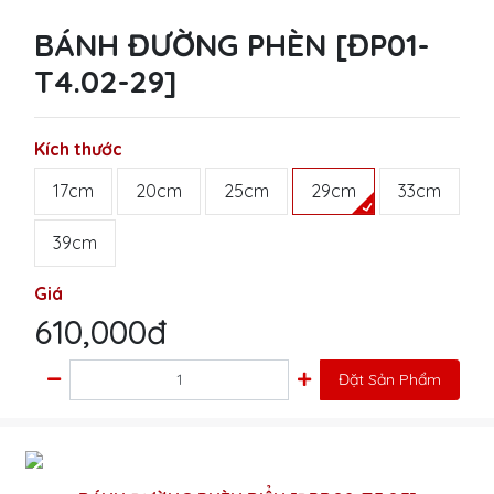
BÁNH ĐƯỜNG PHÈN [ĐP01-
T4.02-29]
Kích thước
17cm
20cm
25cm
29cm
33cm
39cm
Giá
610,000đ
Đặt Sản Phẩm