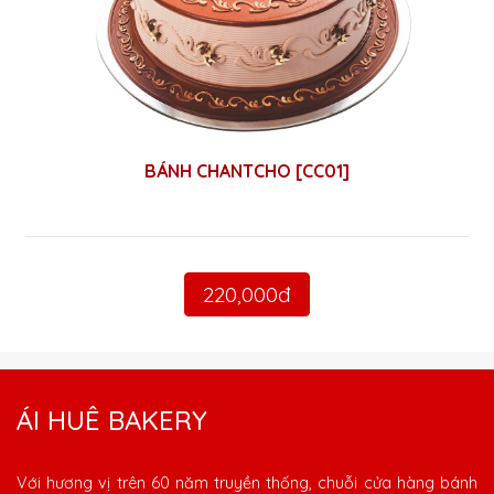
BÁNH CHANTCHO [CC01]
220,000đ
ÁI HUÊ BAKERY
Với hương vị trên 60 năm truyền thống, chuỗi cửa hàng bánh