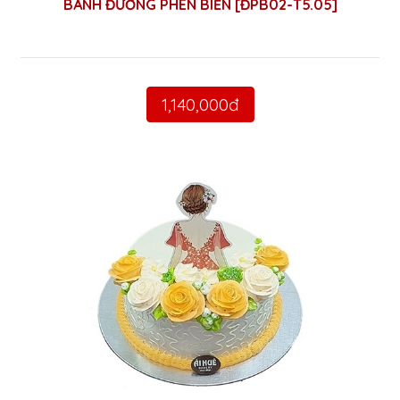
BÁNH ĐƯỜNG PHÈN BIỂN [ĐPB02-T5.05]
1,140,000đ