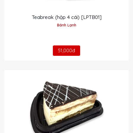
Teabreak (hộp 4 cái) [LPTB01]
Bánh Lạnh
51,000đ