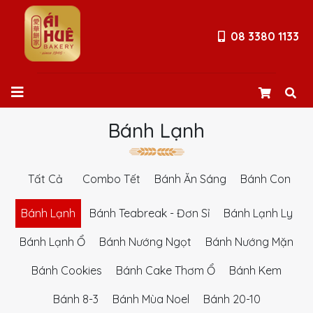
08 3380 1133
Bánh Lạnh
Tất Cả
Combo Tết
Bánh Ăn Sáng
Bánh Con
Bánh Lạnh
Bánh Teabreak - Đơn Sỉ
Bánh Lạnh Ly
Bánh Lạnh Ổ
Bánh Nướng Ngọt
Bánh Nướng Mặn
Bánh Cookies
Bánh Cake Thơm Ổ
Bánh Kem
Bánh 8-3
Bánh Mùa Noel
Bánh 20-10